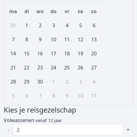
ma
di
wo
do
vr
za
zo
31
1
2
3
4
5
6
7
8
9
10
11
12
13
14
15
16
17
18
19
20
21
22
23
24
25
26
27
28
29
30
1
2
3
4
5
6
7
8
9
10
11
Kies je reisgezelschap
Volwassenen
vanaf 12 jaar
-
+