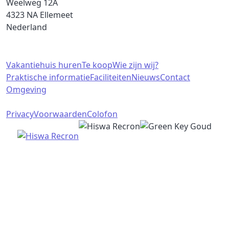
Weelweg 12A
4323 NA Ellemeet
Nederland
Ga snel naar
Vakantiehuis huren
Te koop
Wie zijn wij?
Praktische informatie
Faciliteiten
Nieuws
Contact
Omgeving
Facebook
Instagram
LinkedIn
Whatsapp
Privacy
Voorwaarden
Colofon