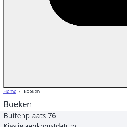
Kruimelpad
Home
Boeken
Boeken
Buitenplaats 76
Kies je aankomstdatum